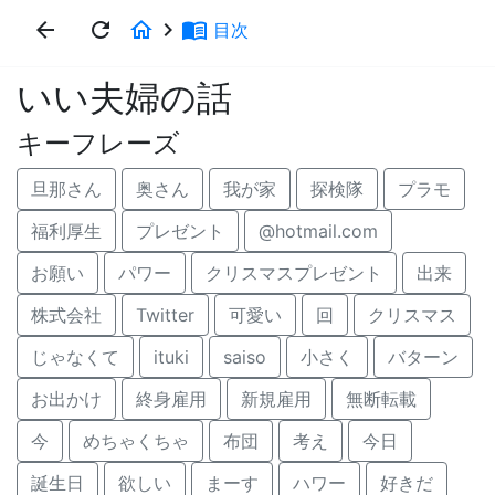
arrow_back
refresh
home
keyboard_arrow_right
menu_book
目次
いい夫婦の話
キーフレーズ
旦那さん
奥さん
我が家
探検隊
プラモ
福利厚生
プレゼント
@hotmail.com
お願い
パワー
クリスマスプレゼント
出来
株式会社
Twitter
可愛い
回
クリスマス
じゃなくて
ituki
saiso
小さく
バターン
お出かけ
終身雇用
新規雇用
無断転載
今
めちゃくちゃ
布団
考え
今日
誕生日
欲しい
まーす
ハワー
好きだ