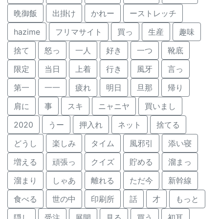
晩御飯
出掛け
かれー
ーストレッチ
hazime
フリマサイト
買っ
生産
趣味
捨て
怒っ
一人
好き
一つ
靴底
限定
当日
上着
行き
風牙
言っ
第一
一一
疲れ
明日
旦那
帰り
肩に
事
スキ
ニャニヤ
買いまし
2020
うー
押入れ
ネット
捨てる
どうし
楽しみ
タイム
風邪引
添い寝
増える
頑張っ
クイズ
貯める
溜まっ
溜まり
しゃあ
離れる
ただ今
新幹線
食べる
世の中
印刷所
話
才
もっと
隠し
受注
展開
見る
買う
初耳