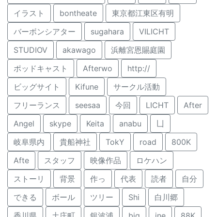
イラスト
bontheate
東京都江東区有明
バーボンシアター
sugahara
VILICHT
STUDIOV
akawago
浜離宮恩賜庭園
ポッドキャスト
Afterwo
http://
ビッグサイト
Kifune
サークル活動
フリーランス
seesaa
今回
LICHT
After
Angel
skype
Keita
anabu
凵
岐阜県内
貴船神社
TokY
road
800K
Afte
スタッフ
映像作品
ロケハン
ストーリ
背景
作っ
代表
読者
自分
できる
ボール
ツリー
Shi
白川郷
香川県
土庄町
銀波浦
big
ine
88K