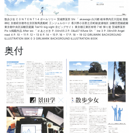
散歩少女 C 0 N T E N T 1 4 ボールツリー 茨城県某所 Shi 「 akawago 白川郷 岐阜県内庄川流域 貴船
神社 京都府京都市左京区鞍馬貴船町 工ンジェルロード 香川県小豆郡土庄町銀波浦地区 浜離宮恩賜庭園
東京都中央区浜離宮庭園 TokY0 big sight 京ビッグサイト 東京都江東区有明 7 畍 帰り道 茨城県某所
Pix ⅳ掲載作品 After wo 「 d あとがき P. 04rv05 2 P. O&u07 Kifune Sh 「 ine 3 P. 08rv09 Angel
road 4 P. 10 ~ 11 P. 12 ~ 13 6 P. 14 ~ 15 P. 16 ~ 17 P. 18 ~ 19 02 GIRLWARK BACKGROUND
ILLUSTRATION 88K 0 3 GIRLWARK BACKGROUND ILLUSTRATION 800K
奥付