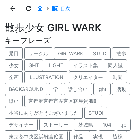
arrow_back
refresh
home
keyboard_arrow_right
menu_book
目次
散歩少女 GIRL WARK
キーフレーズ
景田
サークル
GIRLWARK
STUD
散歩
少女
GHT
LIGHT
イラスト集
同人誌
企画
ILLUSTRATION
クリエイター
時間
BACKGROUND
学
話し合い
ight
活動
思い
京都府京都市左京区鞍馬貴船町
本当にありがとうございました
STUDI
デザイナー
ストーリー
茨城県
104
.jp
東京都中央区浜離宮庭園
作品
実現
皆様