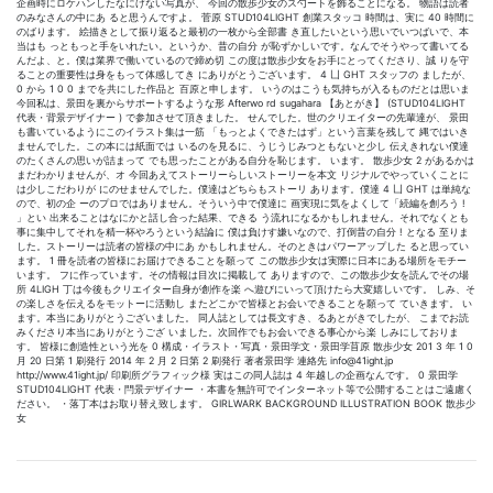
企画時にロケハンしたなにげない写真が、 今回の散歩少女のス勺ートを飾ることになる。 物語は読者
のみなさんの中にあ ると思うんですよ。 菅原 STUD104LIGHT 創業スタッコ 時間は、実に 40 時間に
のばります。 絵描きとして振り返ると最初の一枚から全部書 き直したいという思いでいつばいで、本
当はも っともっと手をいれたい。というか、昔の自分 が恥ずかしいです。なんでそうやって書いてる
んだよ、と。僕は業界で働いているので締め切 この度は散歩少女をお手にとってくださり、誠 りを守
ることの重要性は身をもって体感してき にありがとうございます。 4 凵 GHT スタッフの ましたが、
0 から 1 0 0 までを共にした作品と 百原と申します。 いうのはこうも気持ちが入るものだとは思いま
今回私は、景田を裏からサポートするような形 Afterwo rd sugahara 【あとがき】 (STUD104LIGHT
代表・背景デザイナー ) で参加させて頂きました。 せんでした。世のクリエイターの先輩達が、 景田
も書いているようにこのイラスト集は一筋 「もっとよくできたはず」という言葉を残して 縄ではいき
ませんでした。この本には紙面では いるのを見るに、うじうじみつともないと少し 伝えきれない僕達
のたくさんの思いが詰まって でも思ったことがある自分を恥じます。 います。 散歩少女 2 があるかは
まだわかりませんが、オ 今回あえてストーリーらしいストーリーを本文 リジナルでやっていくことに
は少しこだわりが にのせませんでした。僕達はどちらもストーリ あります。僕達 4 凵 GHT は単純な
ので、初の企 ーのプロではありません。そういう中で僕達に 画実現に気をよくして「続編を創ろう !
」とい 出来ることはなにかと話し合った結果、できる う流れになるかもしれません。それでなくとも
事に集中してそれを精一杯やろうという結論に 僕は負けす嫌いなので、打倒昔の自分 ! となる 至りま
した。ストーリーは読者の皆様の中にあ かもしれません。そのときはパワーアップした ると思ってい
ます。 1 冊を読者の皆様にお届けできることを願って この散歩少女は実際に日本にある場所をモチー
います。 フに作っています。その情報は目次に掲載して ありますので、この散歩少女を読んでその場
所 4LIGH 丁は今後もクリエイター自身が創作を楽 へ遊びにいって頂けたら大変嬉しいです。 しみ、そ
の楽しさを伝えるをモットーに活動し またどこかで皆様とお会いできることを願って ていきます。 い
ます。本当にありがとうございました。 同人誌としては長文すき、るあとがきでしたが、 こまでお読
みくださり本当にありがとうござ いました。次回作でもお会いできる事心から楽 しみにしておりま
す。 皆様に創造性という光を 0 構成・イラスト・写真・景田学文・景田学苜原 散歩少女 201 3 年 1 0
月 20 日第 1 刷発行 2014 年 2 月 2 日第 2 刷発行 著者景田学 連絡先 info@41ight.jp
http://www.41ight.jp/ 印刷所グラフィック様 実はこの同人誌は 4 年越しの企画なんです。 0 景田学
STUD104LIGHT 代表・閂景デザイナー ・本書を無許可でインターネット等で公開することはご遠慮く
ださい。 ・落丁本はお取り替え致します。 GIRLWARK BACKGROUND ILLUSTRATION BOOK 散歩少
女