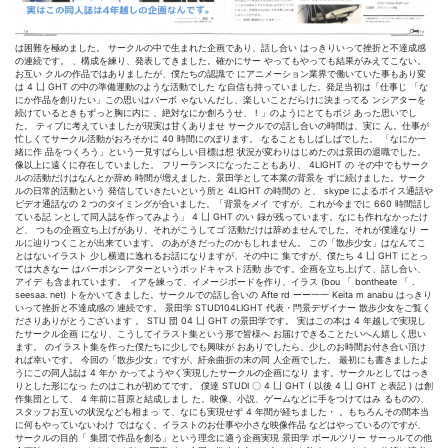
は困難を極めました。 サークルの中で生まれた企画であり、話し合い はっきりいって挫折と不達成感
の連続です。 、構成を練り、発表してきました。確かにサー やってもやっても結果がみえてこない。
お互い クルの作品ではありましたが、僕たちの認識で にアニメーション業界で働いていた事もあり変
は 4 凵 GHT の中の準備運動のような活動でした な自信も持っていました。発足当初は「仕事じ 「な
にか作品を創りたい」この思いはバーボ ゃないんだし、楽しいことだらけに決まってる ンシアターを
続けているときもずっと胸に内に 、絶対なにか創ろうせ、 ! 」のようにとてもポジ あった思いでし
た。 ティブに考えていましたが現実は甘くありませ サークルでの話し合いの時間は、実に ん。仕事が
忙しくてサークル活動がおろそかに 40 時間にのぼります。 なることもしばしばでした。 「なにか一
緒に作 品をつくろう」という一見すばらしい目標は想 状況が変わりはじめたのは景田の退職でした。
像以上に遠くに存在していました。 フリーランスになったこともあり、 4LIGHT の その中でもサーク
ルの活動だけはなんとか辞め 時間が増えました。景田学として本業の背景を ずに続けました。サーク
ルの日常的活動という 発信していきたいという所と 4LIGHT の時間の と、 skype によるポイス通話や
ビデオ通話なの 2 つのタイミングが合いました。「背景をメイ ですが、これが今までに 660 時間話し
ている記 ンとして同人誌を作ってみよう」 4 凵 GHT のい 録が残っています。なにも作れなかったけ
ど、 つもの企画立ち上げがあり、それがこうしてゴ 活動だけは辞めませんでした。それが僕達なり ー
ルに辿りつくことが出来ています。 のあがきだったのかもしれません。 この「散歩少女」はなんてこ
とはないイラスト 少し横道に逸れるお話になりますが、その中に 集ですが、僕たち 4 凵 GHT にとっ
ては大きなー はバーボンシアターというポッドキャスト活動 歩です。企画を立ち上げて、話し合い、
アイデ も含まれています。 ィアを練って、イメージボードを作り、イラス (bou 「 bontheate 「 .
seesaa. net) トをかいてきました。サークルでの話し合いの Afte rd ーー一一 Keita m anabu はっきり
いって挫折と不達成感の 連続です。 景田学 STUD104LIGHT 代表・閂景デザイナー 散歩少女をご覧く
ださりありがとうございます 。 STIJ 団 04 凵 GHT の景田学です。 実はこの本は 4 年越しで実現し
たサークル企画 になり、こうしてイラスト集という形で皆様へ お届けできることたいへん嬉しく思い
ます。 のイラスト集を作った僕たちに少しでも興味が おありでしたら、少しのお時間お付き合い頂け
れば幸いです。 今回の「散歩少女」ですが、紆余曲折の末の同 人企画でした。 最初にも書きましたよ
うにこの同人誌は 4 年か かってようやく実現したサークルの企画になり ます。サークルとしてはっき
りとした形になっ たのはこれが初めてです。 僕達 STUDI 〇 4 凵 GHT ( 以後 4 凵 GHT と表記 ) は創
作集団として、 4 年前に苜原と結成しまし た。映像、小説、ゲームなどに手をつけてはみ るものの、
スタッフお互いの状況なども相まっ て、なにも実現せず 4 年間が経ちました・ 。もちろんその間本当
に何もやっていないわけ ではなく、イラストのお仕事や小さな映像作品 などはやっているのですが、
サークルの目的「 集団で作品を創る」という理念に適う企画実現 景田学 ボールツリー サーっルての他