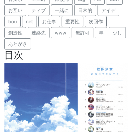
お互い
ティブ
一緒に
日常的
アイデ
bou
net
お仕事
重要性
次回作
創造性
連絡先
www
無許可
年
少し
あとがき
目次