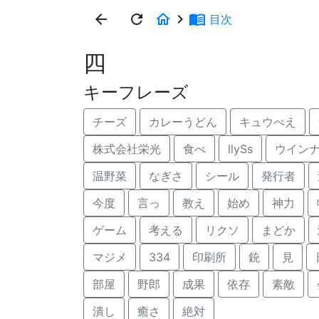
arrow_back
refresh
home
keyboard_arrow_right
menu_book
目次
四
キーフレーズ
チーズ
カレーうどん
キュウべえ
株式会社栄光
食べ
llySs
ウイン
温野菜
なぎさ
シール
発行者
今度
言っ
教え
始め
神力
ゲーム
考える
リクソ
まどか
マジメ
334
印刷所
銃
見
部屋
野郎
成果
依存
素敵
潰し
癒さ
絶対