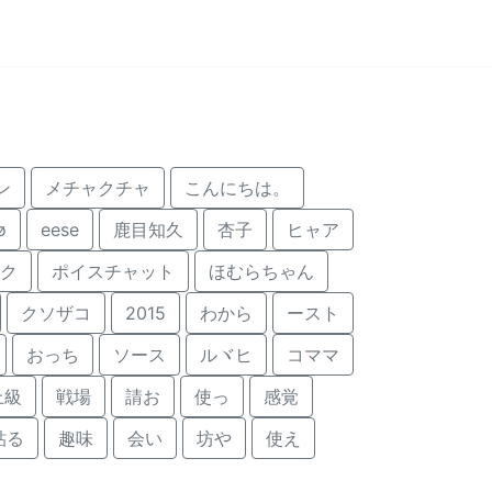
ン
メチャクチャ
こんにちは。
ø
eese
鹿目知久
杏子
ヒャア
ク
ポイスチャット
ほむらちゃん
クソザコ
2015
わから
ースト
おっち
ソース
ルヾヒ
コママ
上級
戦場
請お
使っ
感覚
貼る
趣味
会い
坊や
使え