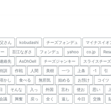
父さん
kobudashi
チーズフォンデュ
マイナスイオ
ナー
百江なぎさ
フォンデュ
yahoo
co.jp
Res
連絡先
AsOhOeII
チーズジャンキー
スライスチーズ
特訓
作戦
人間
美樹
一つ
上条
-1
引
溶かし
食べる
無邪気
始める
お預け
コイツ
日
そんな
入っ
外国
言わ
使お
思い
会議
興奮
戻っ
全く
返し
今日
交換