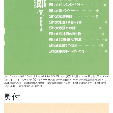
プロゴルファー BIG COMIC $ P ー OR PRO GOLFER Shot ①消えた男・ Shote 同じ空の下で Shote
スタンド・バイ・ミー Shot ④ドライバー HO 圧 Shotb 勝負師・ 神 の Sh0t@生まれ変わる時・ り
Sh0t 朝訣れの時・ Shot@神様の贈り物・ Shot@路地裏の月見草・ Shot ⑩隣りの芝生・ Shot 両手い
つばいの花・ 欠郎 ORIBE KINJIRO 工
奥付