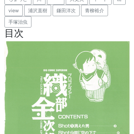
view
浦沢直樹
鎌田洋次
青柳裕介
手塚治虫
目次