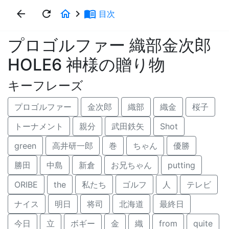
arrow_back
refresh
home
keyboard_arrow_right
menu_book
目次
プロゴルファー 織部金次郎
HOLE6 神様の贈り物
キーフレーズ
プロゴルファー
金次郎
織部
織金
桜子
トーナメント
親分
武田鉄矢
Shot
green
高井研一郎
巻
ちゃん
優勝
勝田
中島
新倉
お兄ちゃん
putting
ORIBE
the
私たち
ゴルフ
人
テレビ
ナイス
明日
将司
北海道
最終日
今日
立
ボギー
金
織
from
quite