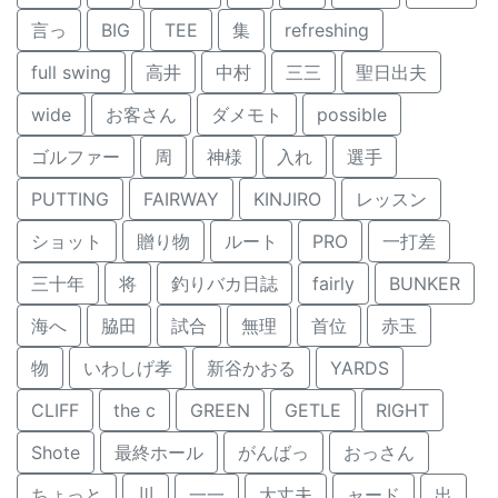
言っ
BIG
TEE
集
refreshing
full swing
高井
中村
三三
聖日出夫
wide
お客さん
ダメモト
possible
ゴルファー
周
神様
入れ
選手
PUTTING
FAIRWAY
KINJIRO
レッスン
ショット
贈り物
ルート
PRO
一打差
三十年
将
釣りバカ日誌
fairly
BUNKER
海へ
脇田
試合
無理
首位
赤玉
物
いわしげ孝
新谷かおる
YARDS
CLIFF
the c
GREEN
GETLE
RIGHT
Shote
最終ホール
がんばっ
おっさん
ちょっと
川
一一
大丈夫
ャード
出