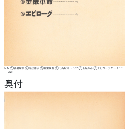
N N ①貿易摩擦 ④財政赤字 ③産業構造 ②円高対策 ・ 167 ⑤金融革命 ⑥工ビローク 2 ー 9 " "
・ 269
奥付