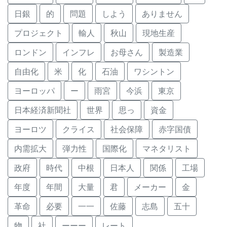
日銀
的
問題
しよう
ありません
プロジェクト
輸人
秋山
現地生産
ロンドン
インフレ
お母さん
製造業
自由化
米
化
石油
ワシントン
ヨーロッパ
ー
雨宮
今浜
東京
日本経済新聞社
世界
思っ
資金
ヨーロツ
クライス
社会保障
赤字国債
内需拡大
弾力性
国際化
マネタリスト
政府
時代
中根
日本人
関係
工場
年度
年間
大量
君
メーカー
金
革命
必要
一一
佐藤
志島
五十
物
社
ーーー
レート