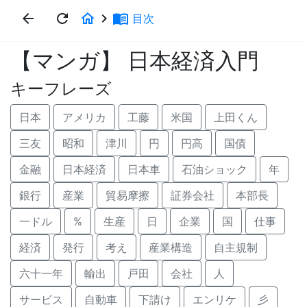
arrow_back
refresh
home
keyboard_arrow_right
menu_book
目次
【マンガ】 日本経済入門
キーフレーズ
日本
アメリカ
工藤
米国
上田くん
三友
昭和
津川
円
円高
国債
金融
日本経済
日本車
石油ショック
年
銀行
産業
貿易摩擦
証券会社
本部長
一ドル
%
生産
日
企業
国
仕事
経済
発行
考え
産業構造
自主規制
六十一年
輸出
戸田
会社
人
サービス
自動車
下請け
エンリケ
彡