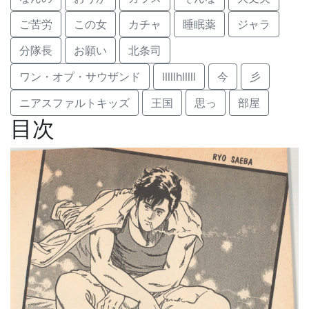
ご苦労
この女
カチャ
睡眠薬
ジャラ
分隊長
お願い
北条司
ワン・オプ・サウザンド
lllllhlllll
今
彡
ニアスファルトキッズ
王国
思っ
部屋
目次