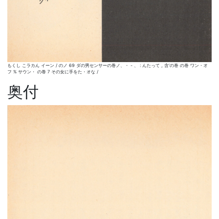
もくし こラカん イーン / のノ 69 ダの男センサーの巻ノ、・ - 、 : んたって , 含′の巻 の巻 ワン・オ
フ % サウン・ の巻 7 その女に手をた・オな /
奥付