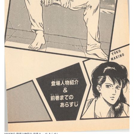
MAKINO 登場ス物留介 前巻ま ~ の あらすし