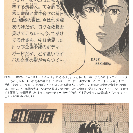
ERAN ・ DAYAN S A E K 0 N 0 G A Ⅲ よマ さえばりよう おれは冴羽猟、またの名 をシティーハンタ
ー。その しゃあ、ちったあ名の知 れたフロのスイーパーだ。 美女のボティーカード ? ら 殺しまで、
手広 < 請負う。 つまり、街のゴミともを口 末する清籀人。てな訳でミ せなか に危険と背中合せの毎
目、 きけん だ。耜罧の莠は、今は芒き親 友の妹だが、ロクな依頼を 受けてこない・・・。今、てがけ
てる仕事も、先日他界した トッフ岑のボティー カードだが、どす黒いライ ハル業の影がちらっ < ・・
し 0 KAORI MAKIMURA