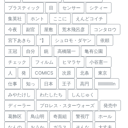
プラスティック
目
センサー
シティー
集英社
ホント
ここに
えんどコイチ
今夜
副官
屋敷
荒木飛呂彦
コンタロウ
宮下あきら
″】
シュロモ・ダヤン
依頼
王冠
自分
銃
高橋陽一
亀有公園
チェック
フィルム
ヒマラヤ
小谷憲一
人
発
COMICS
次原
北条
東京
仕事
知っ
日本
王子
高円
llllllllllllln
みやたけし
わたしたち
しんじゅく
ディーラー
プロレス・スターウォーズ
発売中
葛飾区
鳥山明
奇面組
警視庁
ホール
なんの
おうか
ガラス
そんな
大丈夫