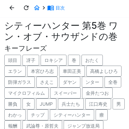
arrow_back
refresh
home
keyboard_arrow_right
menu_book
目次
シティーハンター 第5巻 ワ
ン・オブ・サウザンドの巻
キーフレーズ
頭目
冴子
ロキシア
巻
おたく
エラン
本宮ひろ志
車田正美
高橋よしひろ
防弾ガラス
さえこ
ダヤン
ンター
全巻
マイクロフィルム
スイーパー
金井たつお
勝負
女
JUMP
兵士たち
江口寿史
男
わかっ
チップ
シティーハンター
療
報酬
武論尊・原哲夫
ジャンプ放送局