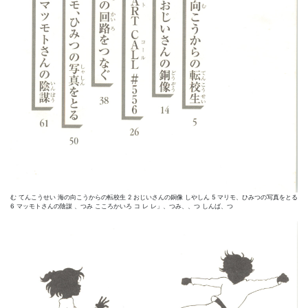
む てんこうせい 海の向こうからの転校生 2 おじいさんの銅像 しやしん 5 マリモ、ひみつの写真をとる
6 マッモトさんの陰謀 、つみ こころかいろ コ レ レ」、つみ、、つ しんば、つ