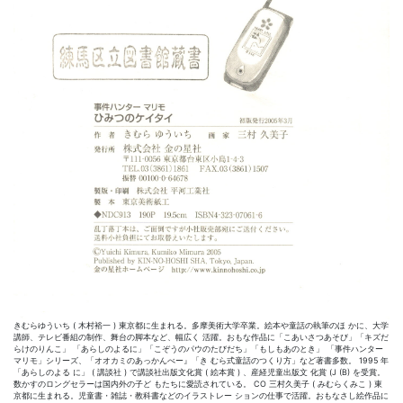
きむらゆういち ( 木村裕一 ) 東京都に生まれる。多摩美術大学卒業。絵本や童話の執筆のほ かに、大学
講師、テレビ番組の制作、舞台の脚本など、幅広く 活躍。おもな作品に「こあいさつあそび」「キズだ
らけのりんこ」 「あらしのよるに」「こぞうのパウのたびだち」「もしもあのとき」 「事件ハンター
マリモ」シリーズ、「オオカミのあっかんべー』「き むら式童話のつくり方」など著書多数。 1995 年
「あらしのよる に」 ( 講談社 ) で講談社出版文化賞 ( 絵本賞 ) 、産経児童出版文 化賞 (J (B) を受賞。
数かすのロングセラーは国内外の子ど もたちに愛読されている。 CO 三村久美子 ( みむらくみこ ) 東
京都に生まれる。児童書・雑誌・教科書などのイラストレー ションの仕事で活躍。おもなさし絵作品に