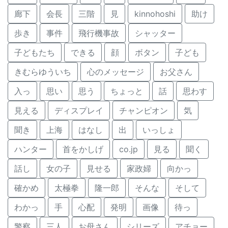
廊下
会長
三階
見
kinnohoshi
助け
歩き
事件
飛行機事故
シャッター
子どもたち
できる
顔
ボタン
子ども
きむらゆういち
心のメッセージ
お父さん
入っ
思い
思う
ちょっと
話
思わす
見える
ディスプレイ
チャンピオン
気
聞き
上海
はなし
出
いっしょ
ハンター
首をかしげ
co.jp
見る
聞く
話し
女の子
見せる
家政婦
向かっ
確かめ
太極拳
隆一郎
そんな
そして
わかっ
手
心配
発明
画像
待っ
警察
三人
お母さん
シリーズ
アチョー