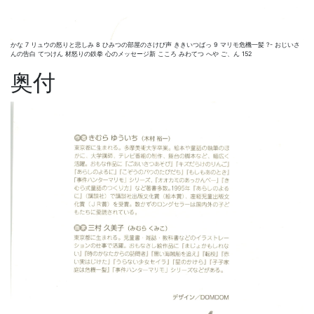
かな 7 リュウの怒りと悲しみ 8 ひみつの部屋のさけび声 ききいつばっ 9 マリモ危機一髪 ?- おじいさ
んの告白 てつけん 材怒りの鉄拳 心のメッセージ新 こころ みわてつ へや ご、ん 152
奥付