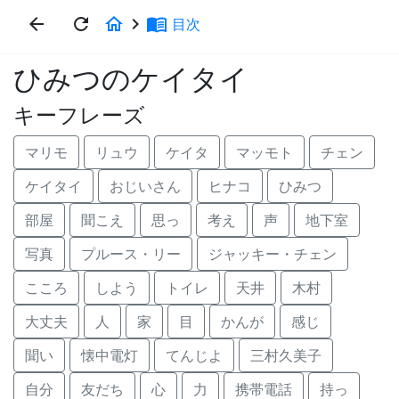
arrow_back
refresh
home
keyboard_arrow_right
menu_book
目次
ひみつのケイタイ
キーフレーズ
マリモ
リュウ
ケイタ
マッモト
チェン
ケイタイ
おじいさん
ヒナコ
ひみつ
部屋
聞こえ
思っ
考え
声
地下室
写真
プルース・リー
ジャッキー・チェン
こころ
しよう
トイレ
天井
木村
大丈夫
人
家
目
かんが
感じ
聞い
懐中電灯
てんじよ
三村久美子
自分
友だち
心
力
携帯電話
持っ