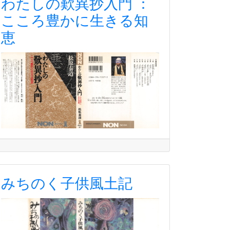
わたしの歎異抄入門 ：
こころ豊かに生きる知
恵
みちのく子供風土記