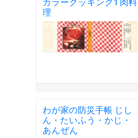
カラークッキング1 肉料
理
わが家の防災手帳 じし
ん・たいふう・かじ・
あんぜん