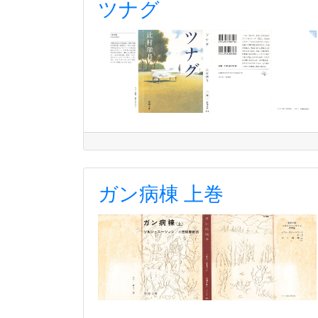
ツナグ
ガン病棟 上巻