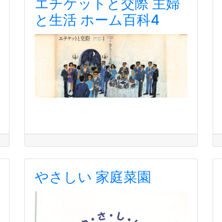
エチケットと交際 主婦
と生活 ホーム百科4
やさしい 家庭菜園